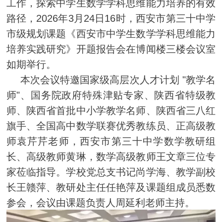
工作，探索中学生数学学科思维能力培养的有效
2026
3
24
16
路径，
年
月
日
时，西安市第三十中学
市级规划课题《西安市中学生数学学科思维能力
培养实践研究》开题报告会在博闻楼三楼会议室
如期举行。
"
本次会议特邀国家级高层次人才计划
教学名
"
师
、国务院政府特殊津贴专家、陕西省特级教
师、陕西省首批中小学教学名师、陕西省三八红
旗手、全国高中数学联赛优秀教练员、正高级教
师袁芹芹老师，西安市第三十中学数学教研组
长、高级教师黄琳，数学高级教师王文章三位专
家莅临指导。学校党总支书记尚学海、教学副校
长王赣萍、教研处主任任艳萍及课题组成员悉数
参会，会议由课题负责人周延利老师主持。