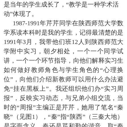
是当年的学生成长了，“
教学是一种学术活
动
”
体现了。
1987-1991
年芹芹同学在陕西师范大学数
学系读本科时是我的学生，记得最清楚的是
1991
年
3
月，我带他们班
12
人到陕西师范大
学附中实习，朝夕相处，一个一个同学试
讲，一个一个环节指导，向他们解释实习生
如何做好教师角色与学生角色的“心理换
位”，向他们介绍新教师可以用什么办法避
免“挂在黑板上”。我还组织他们办“实习周
报”，反映实习动态，与兄弟小组交流，当
时的“周报”主编正是芹芹，她用了笔名“
秦
晓
”（见
图1
），“
秦
”
指“陕西”（三秦大地）
是字面含义，秦还是
芹和勤的谐音，取“
秦