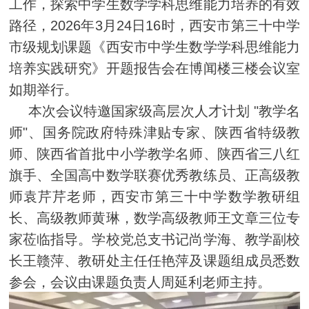
工作，探索中学生数学学科思维能力培养的有效
2026
3
24
16
路径，
年
月
日
时，西安市第三十中学
市级规划课题《西安市中学生数学学科思维能力
培养实践研究》开题报告会在博闻楼三楼会议室
如期举行。
"
本次会议特邀国家级高层次人才计划
教学名
"
师
、国务院政府特殊津贴专家、陕西省特级教
师、陕西省首批中小学教学名师、陕西省三八红
旗手、全国高中数学联赛优秀教练员、正高级教
师袁芹芹老师，西安市第三十中学数学教研组
长、高级教师黄琳，数学高级教师王文章三位专
家莅临指导。学校党总支书记尚学海、教学副校
长王赣萍、教研处主任任艳萍及课题组成员悉数
参会，会议由课题负责人周延利老师主持。